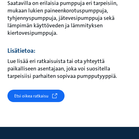
Saatavilla on erilaisia pumppuja eri tarpeisiin,
mukaan lukien paineenkorotuspumppuja,
tyhjennyspumppuja, jätevesipumppuja sekä
lämpimän käyttöveden ja lämmityksen
kiertovesipumppuja.
Lisätietoa:
Lue lisää eri ratkaisuista tai ota yhteyttä
paikalliseen asentajaan, joka voi suositella
tarpeisiisi parhaiten sopivaa pumpputyyppiä.
Etsi oikea ratkaisu