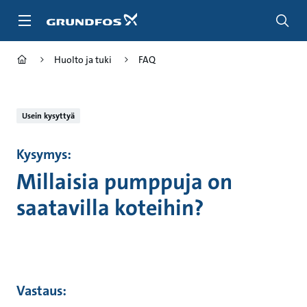
Siirry
pääsisältöön
Huolto ja tuki
FAQ
Usein kysyttyä
Kysymys:
Millaisia pumppuja on
saatavilla koteihin?
Vastaus: