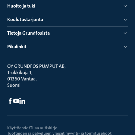
Huolto ja tuki
Koulutustarjonta
Tietoja Grundfosista
Pikalinkit
OY GRUNDFOS PUMPUT AB
Trukkikuja 1
01360 Vantaa
Suomi
Käyttöehdot
Tilaa uutiskirje
Tuotteiden ja palvelujen yleiset myynti- ja toimitusehdot