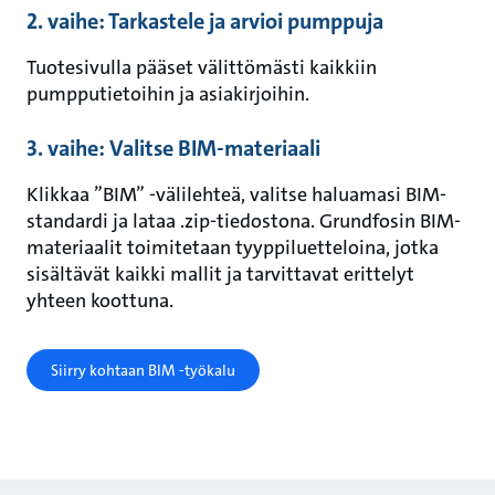
2. vaihe: Tarkastele ja arvioi pumppuja
Tuotesivulla pääset välittömästi kaikkiin
pumpputietoihin ja asiakirjoihin.
3. vaihe: Valitse BIM-materiaali
Klikkaa ”BIM” -välilehteä, valitse haluamasi BIM-
standardi ja lataa .zip-tiedostona. Grundfosin BIM-
materiaalit toimitetaan tyyppiluetteloina, jotka
sisältävät kaikki mallit ja tarvittavat erittelyt
yhteen koottuna.
Siirry kohtaan BIM -työkalu