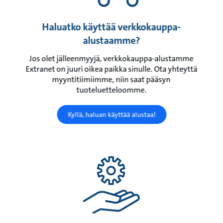
Haluatko käyttää verkkokauppa-
alustaamme?
Jos olet jälleenmyyjä, verkkokauppa-alustamme
Extranet on juuri oikea paikka sinulle. Ota yhteyttä
myyntitiimiimme, niin saat pääsyn
tuoteluetteloomme.
Kyllä, haluan käyttää alustaa!