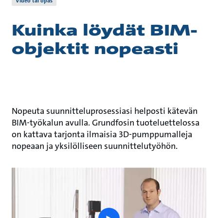
Video tai opas
Kuinka löydät BIM-
objektit nopeasti
Nopeuta suunnitteluprosessiasi helposti kätevän
BIM-työkalun avulla. Grundfosin tuoteluettelossa
on kattava tarjonta ilmaisia 3D-pumppumalleja
nopeaan ja yksilölliseen suunnittelutyöhön.