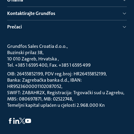
Kontaktirajte Grundfos
Prečaci
Grundfos Sales Croatia d.o.o.
Buzinski prilaz 38
10 010 Zagreb, Hrvatska
Tel. +385 1 6595 400, Fax. +385 1 6595 499
OIB: 26455852199, PDV reg.broj: HR26455852199
Banka: Zagrebačka banka d.d., IBAN:
HR9523600001102087052
SWIFT: ZABAHR2X, Registracija: Trgovački sud u Zagrebu
MBS: 080697871, MB: 02522748
Temeljni kapital uplaćen u cjelosti 2.968.000 Kn