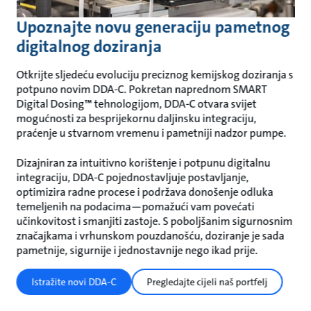
Upoznajte novu generaciju pametnog
digitalnog doziranja
Otkrijte sljedeću evoluciju preciznog kemijskog doziranja s
potpuno novim DDA-C. Pokretan naprednom SMART
Digital Dosing™ tehnologijom, DDA-C otvara svijet
mogućnosti za besprijekornu daljinsku integraciju,
praćenje u stvarnom vremenu i pametniji nadzor pumpe.
Dizajniran za intuitivno korištenje i potpunu digitalnu
integraciju, DDA-C pojednostavljuje postavljanje,
optimizira radne procese i podržava donošenje odluka
temeljenih na podacima—pomažući vam povećati
učinkovitost i smanjiti zastoje. S poboljšanim sigurnosnim
značajkama i vrhunskom pouzdanošću, doziranje je sada
pametnije, sigurnije i jednostavnije nego ikad prije.
Istražite novi DDA-C
Pregledajte cijeli naš portfelj