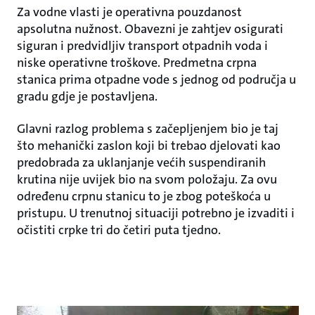
Za vodne vlasti je operativna pouzdanost
apsolutna nužnost. Obavezni je zahtjev osigurati
siguran i predvidljiv transport otpadnih voda i
niske operativne troškove. Predmetna crpna
stanica prima otpadne vode s jednog od područja u
gradu gdje je postavljena.
Glavni razlog problema s začepljenjem bio je taj
što mehanički zaslon koji bi trebao djelovati kao
predobrada za uklanjanje većih suspendiranih
krutina nije uvijek bio na svom položaju. Za ovu
određenu crpnu stanicu to je zbog poteškoća u
pristupu. U trenutnoj situaciji potrebno je izvaditi i
očistiti crpke tri do četiri puta tjedno.