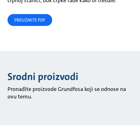
crpnoj stanici, dok crpke rade kako bi trebale.
PREUZMITE PDF
Srodni proizvodi
Pronađite proizvode Grundfosa koji se odnose na
ovu temu.