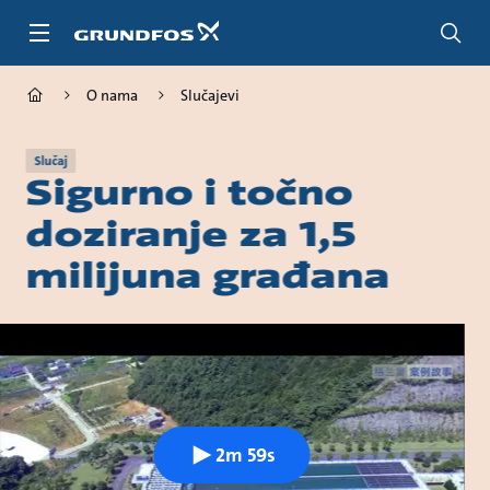
Povratak
na
glavnu
stranicu
O nama
Slučajevi
Slučaj
Sigurno i točno
doziranje za 1,5
milijuna građana
2m 59s