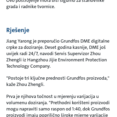
Ovo postrojenje mora biti sigurno za stanovnike
grada i radnike tvornice.
Rješenje
Jiang Yarong je preporučio Grundfos DME digitalne
crpke za doziranje. Deset godina kasnije, DME još
uvijek radi 24/7, navodi Servis Supervizor Zhou
Zhengli iz Hangzhou Jijie Environment Protection
Technology Company.
"Postoje tri ključne prednosti Grundfos proizvoda,"
kaže Zhou Zhengli.
Prva je njihova točnost u mjerenju varijacija u
volumenu doziranja. "Prethodni korišteni proizvodi
mogu napraviti samo raspon od 1:40, dok Grundfos
proizvodi imaju poprilično široke mjerne varijacije