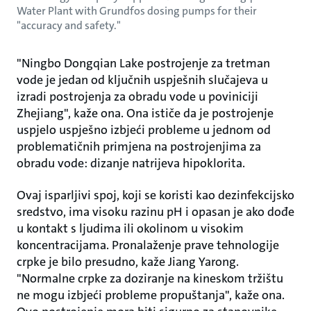
Water Plant with Grundfos dosing pumps for their
"accuracy and safety."
"Ningbo Dongqian Lake postrojenje za tretman
vode je jedan od ključnih uspješnih slučajeva u
izradi postrojenja za obradu vode u poviniciji
Zhejiang", kaže ona. Ona ističe da je postrojenje
uspjelo uspješno izbjeći probleme u jednom od
problematičnih primjena na postrojenjima za
obradu vode: dizanje natrijeva hipoklorita.
Ovaj isparljivi spoj, koji se koristi kao dezinfekcijsko
sredstvo, ima visoku razinu pH i opasan je ako dođe
u kontakt s ljudima ili okolinom u visokim
koncentracijama. Pronalaženje prave tehnologije
crpke je bilo presudno, kaže Jiang Yarong.
"Normalne crpke za doziranje na kineskom tržištu
ne mogu izbjeći probleme propuštanja", kaže ona.