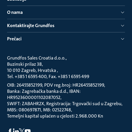
O nama
Kontaktirajte Grundfos
Prečaci
Grundfos Sales Croatia d.o.o.
Buzinski prilaz 38
10 010 Zagreb, Hrvatska
Tel. +385 1 6595 400, Fax. +385 1 6595 499
OIB: 26455852199, PDV reg.broj: HR26455852199
Banka: Zagrebačka banka d.d., IBAN:
HR9523600001102087052
SWIFT: ZABAHR2X, Registracija: Trgovački sud u Zagrebu
MBS: 080697871, MB: 02522748
Temeljni kapital uplaćen u cjelosti 2.968.000 Kn