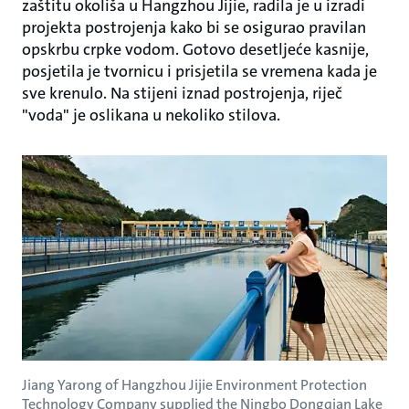
zaštitu okoliša u Hangzhou Jijie, radila je u izradi
projekta postrojenja kako bi se osigurao pravilan
opskrbu crpke vodom. Gotovo desetljeće kasnije,
posjetila je tvornicu i prisjetila se vremena kada je
sve krenulo. Na stijeni iznad postrojenja, riječ
"voda" je oslikana u nekoliko stilova.
Jiang Yarong of Hangzhou Jijie Environment Protection
Technology Company supplied the Ningbo Dongqian Lake