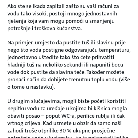
Ako ste se ikada zapitali zašto su vaši računi za
vodu tako visoki, postoji mnogo jednostavnih
rješenja koja vam mogu pomoći u smanjenju
potrošnje i troškova kućanstva.
Na primjer, umjesto da pustite tuš ili slavinu prije
nego što voda postigne odgovarajuću temperaturu,
jednostavno uštedite tako što ćete prihvatiti
hladniji tuš na nekoliko sekundi ili napuniti bocu
vode dok pustite da slavina teče. Također možete
pronaći način da dobijete trenutnu toplu vodu (više
o tome u nastavku).
U drugim slučajevima, mogli biste početi koristiti
nepitku vodu za uređaje u kojima bi kišnica mogla
obaviti posao – poput WC-a, perilice rublja ili čak
vrtnog crijeva. Kad uzmete u obzir da samo naši
zahodi troše otprilike 30 % ukupne prosječne