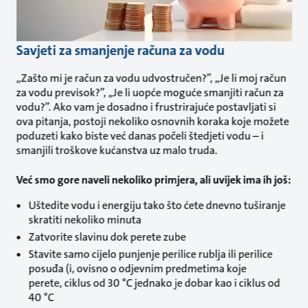
Savjeti za smanjenje računa za vodu
„Zašto mi je račun za vodu udvostručen?”, „Je li moj račun
za vodu previsok?”, „Je li uopće moguće smanjiti račun za
vodu?”. Ako vam je dosadno i frustrirajuće postavljati si
ova pitanja, postoji nekoliko osnovnih koraka koje možete
poduzeti kako biste već danas počeli štedjeti vodu – i
smanjili troškove kućanstva uz malo truda.
Već smo gore naveli nekoliko primjera, ali uvijek ima ih još:
Uštedite vodu i energiju tako što ćete dnevno tuširanje
skratiti nekoliko minuta
Zatvorite slavinu dok perete zube
Stavite samo cijelo punjenje perilice rublja ili perilice
posuđa (i, ovisno o odjevnim predmetima koje
perete, ciklus od 30 °C jednako je dobar kao i ciklus od
40 °C