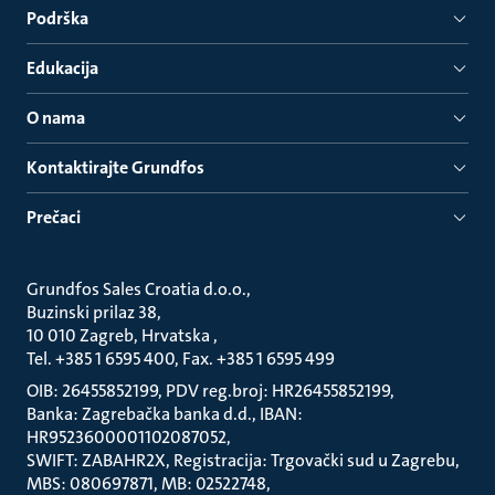
Podrška
Edukacija
O nama
Kontaktirajte Grundfos
Prečaci
Grundfos Sales Croatia d.o.o.
Buzinski prilaz 38
10 010 Zagreb, Hrvatska
Tel. +385 1 6595 400, Fax. +385 1 6595 499
OIB: 26455852199, PDV reg.broj: HR26455852199
Banka: Zagrebačka banka d.d., IBAN:
HR9523600001102087052
SWIFT: ZABAHR2X, Registracija: Trgovački sud u Zagrebu
MBS: 080697871, MB: 02522748