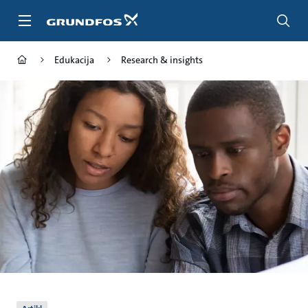
Povratak
na
glavnu
stranicu
Edukacija
Research & insights