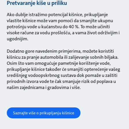
Pretvaranje kiše u priliku
Ako dublje istražimo potencijal kišnice, prikupljanje
vlastite kišnice može vam pomoći da smanjite ukupnu
potrošnju vode u kućanstvu do 40 %. To može učiniti
visoke račune za vodu prošlošću, a vama život održivijim i
ugodnijim.
Dodatno gore navedenim primjerima, možete koristiti
kišnicu za pranje automobila ili zalijevanje sobnih biljaka.
Osim što vam omogućuje pametnije korištenje vode,
prikupljanje kišnice također će smanjiti opterećenje vašeg
središnjeg vodoopskrbnog sustava dok pomaže u zaštiti
prirodnih izvora vode te čak smanjuje rizik od poplava u
našim zajednicama i gradovima i više.
Saznajte više o prikupljanju kišnice