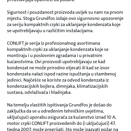
Sigurnost i pouzdanost proizvoda uvijek su nam na prvom
mjestu. Stoga Grundfos izdaje ovo sigurnosno upozorenje
za seriju kompaktnih crpki za uklanjanje kondenzata koje
se upotrebljavaju u različitim instalacijama.
CONLIFT je serija iz profesionalnog asortimana
kompaktnih crpki za uklanjanje kondenzata koje se
montiraju i u poslovnim zgradama i u privatnim
kućanstvima. Ovi proizvodi upotrebljavaju se kad
kondenzat ne može prirodno otjecati ili kad se izvor
kondenzata nalazi ispod razine ispuštanja u stambenoj
jedinici. Najčešće se koriste za odvod kondenzata iz
kondenzacijskih bojlera, dimnjaka, klimatizacijskih
sustava, odvlaživača i hladnjaka.
Na temelju vlastitih ispitivanja Grundfos je došao do
zaključka da se u određenim tehničkim uvjetima,
uključujući uporabu osigurača za kućanstvo iznad 10 A,
motor crpki CONLIFT proizvedenih do (i uključujući) 47.
tjedna 2007. može pregrijati, što može izazvati požar na