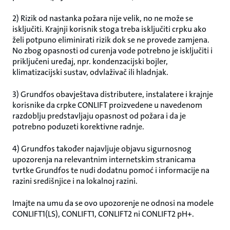
2) Rizik od nastanka požara nije velik, no ne može se
isključiti. Krajnji korisnik stoga treba isključiti crpku ako
želi potpuno eliminirati rizik dok se ne provede zamjena.
No zbog opasnosti od curenja vode potrebno je isključiti i
priključeni uređaj, npr. kondenzacijski bojler,
klimatizacijski sustav, odvlaživač ili hladnjak.
3) Grundfos obavještava distributere, instalatere i krajnje
korisnike da crpke CONLIFT proizvedene u navedenom
razdoblju predstavljaju opasnost od požara i da je
potrebno poduzeti korektivne radnje.
4) Grundfos također najavljuje objavu sigurnosnog
upozorenja na relevantnim internetskim stranicama
tvrtke Grundfos te nudi dodatnu pomoć i informacije na
razini središnjice i na lokalnoj razini.
Imajte na umu da se ovo upozorenje ne odnosi na modele
CONLIFT1(LS), CONLIFT1, CONLIFT2 ni CONLIFT2 pH+.