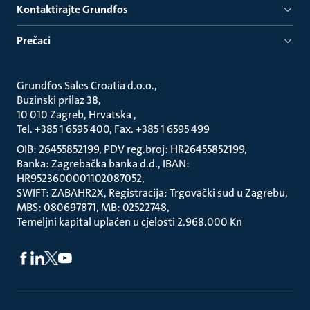
Kontaktirajte Grundfos
Prečaci
Grundfos Sales Croatia d.o.o.
Buzinski prilaz 38
10 010 Zagreb, Hrvatska
Tel. +385 1 6595 400, Fax. +385 1 6595 499
OIB: 26455852199, PDV reg.broj: HR26455852199
Banka: Zagrebačka banka d.d., IBAN:
HR9523600001102087052
SWIFT: ZABAHR2X, Registracija: Trgovački sud u Zagrebu
MBS: 080697871, MB: 02522748
Temeljni kapital uplaćen u cjelosti 2.968.000 Kn