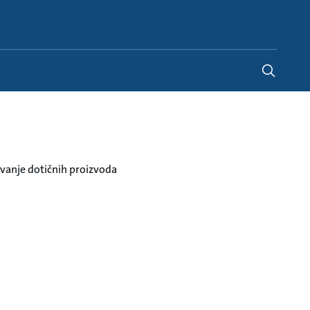
Croatia
-
HR
vanje dotičnih proizvoda