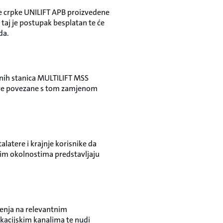
zne crpke UNILIFT APB proizvedene
a taj je postupak besplatan te će
da.
pnih stanica MULTILIFT MSS
kove povezane s tom zamjenom
alatere i krajnje korisnike da
im okolnostima predstavljaju
enja na relevantnim
kacijskim kanalima te nudi