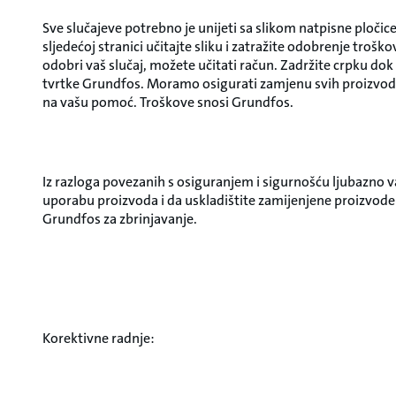
Sve slučajeve potrebno je unijeti sa slikom natpisne ploči
sljedećoj stranici učitajte sliku i zatražite odobrenje trošk
odobri vaš slučaj, možete učitati račun. Zadržite crpku dok
tvrtke Grundfos. Moramo osigurati zamjenu svih proizvo
na vašu pomoć. Troškove snosi Grundfos.
Iz razloga povezanih s osiguranjem i sigurnošću ljubazno
uporabu proizvoda i da uskladištite zamijenjene proizvode
Grundfos za zbrinjavanje.
Korektivne radnje: