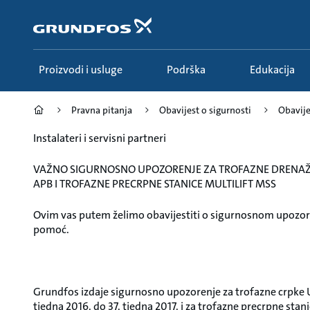
Povratak
na
glavnu
stranicu
Proizvodi i usluge
Podrška
Edukacija
Pravna pitanja
Obavijest o sigurnosti
Obavijes
Instalateri i servisni partneri
VAŽNO SIGURNOSNO UPOZORENJE ZA TROFAZNE DRENAŽ
APB I TROFAZNE PRECRPNE STANICE MULTILIFT MSS
Ovim vas putem želimo obavijestiti o sigurnosnom upozore
pomoć.
Grundfos izdaje sigurnosno upozorenje za trofazne crpke 
tjedna 2016. do 37. tjedna 2017. i za trofazne precrpne st