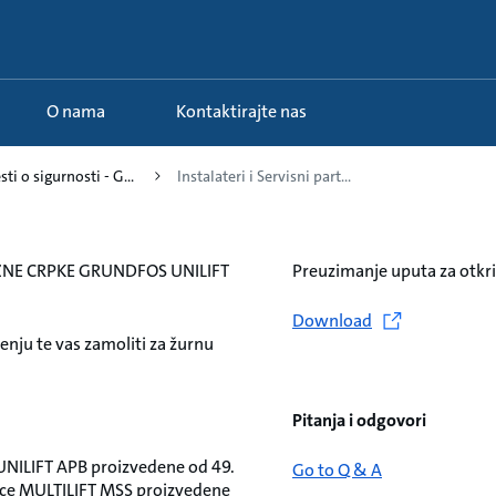
O nama
Kontaktirajte nas
ti o sigurnosti - G...
Instalateri i Servisni part...
NE CRPKE GRUNDFOS UNILIFT
Preuzimanje uputa za otkri
Download
nju te vas zamoliti za žurnu
Pitanja i odgovori
UNILIFT APB proizvedene od 49.
Go to Q & A
anice MULTILIFT MSS proizvedene