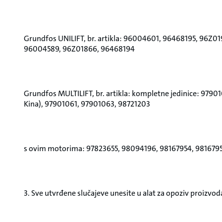
Grundfos UNILIFT, br. artikla: 96004601, 96468195, 96Z01
96004589, 96Z01866, 96468194
Grundfos MULTILIFT, br. artikla: kompletne jedinice: 979
Kina), 97901061, 97901063, 98721203
s ovim motorima: 97823655, 98094196, 98167954, 981679
3. Sve utvrđene slučajeve unesite u alat za opoziv proizvod