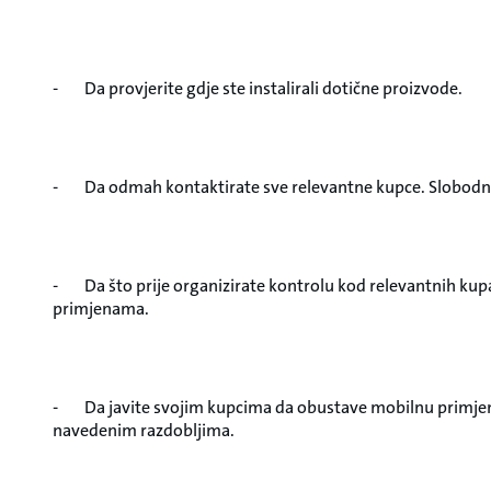
- Da provjerite gdje ste instalirali dotične proizvode.
- Da odmah kontaktirate sve relevantne kupce. Slobodno 
- Da što prije organizirate kontrolu kod relevantnih kupa
primjenama.
- Da javite svojim kupcima da obustave mobilnu primjen
navedenim razdobljima.