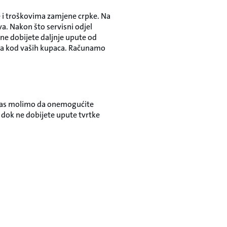
ce i troškovima zamjene crpke. Na
ova. Nakon što servisni odjel
 ne dobijete daljnje upute od
da kod vaših kupaca. Računamo
 vas molimo da onemogućite
 dok ne dobijete upute tvrtke