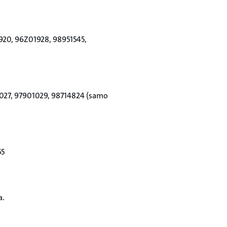
920, 96Z01928, 98951545,
01027, 97901029, 98714824 (samo
55
a.