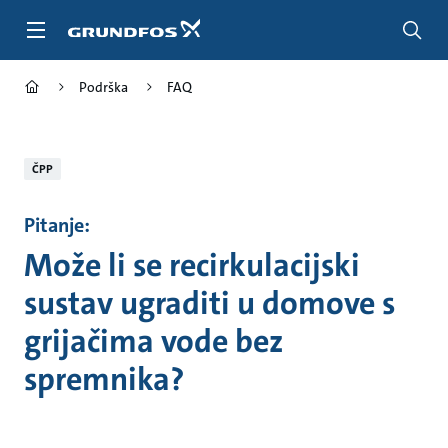
Povratak
na
glavnu
stranicu
Podrška
FAQ
ČPP
Pitanje:
Može li se recirkulacijski
sustav ugraditi u domove s
grijačima vode bez
spremnika?