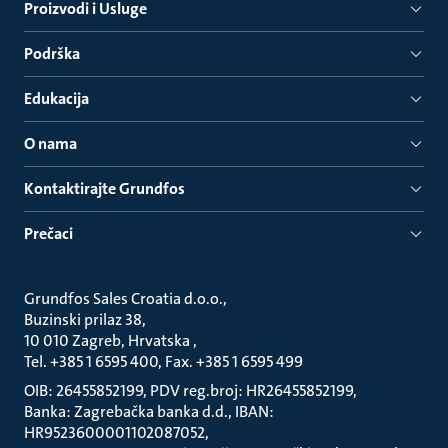
Proizvodi i Usluge
Podrška
Edukacija
O nama
Kontaktirajte Grundfos
Prečaci
Grundfos Sales Croatia d.o.o.
Buzinski prilaz 38
10 010 Zagreb, Hrvatska
Tel. +385 1 6595 400, Fax. +385 1 6595 499
OIB: 26455852199, PDV reg.broj: HR26455852199
Banka: Zagrebačka banka d.d., IBAN:
HR9523600001102087052