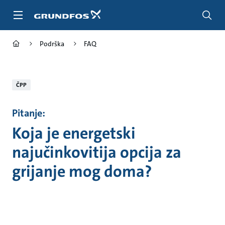
Povratak
na
glavnu
stranicu
Podrška
FAQ
ČPP
Pitanje:
Koja je energetski
najučinkovitija opcija za
grijanje mog doma?