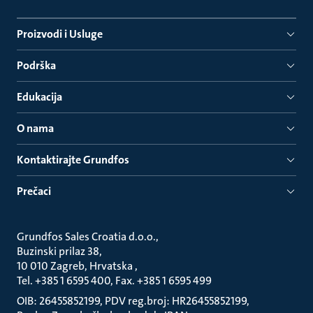
Proizvodi i Usluge
Podrška
Edukacija
O nama
Kontaktirajte Grundfos
Prečaci
Grundfos Sales Croatia d.o.o.
Buzinski prilaz 38
10 010 Zagreb, Hrvatska
Tel. +385 1 6595 400, Fax. +385 1 6595 499
OIB: 26455852199, PDV reg.broj: HR26455852199