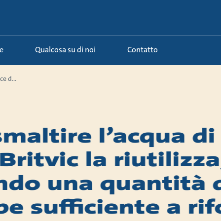
e
Qualcosa su di noi
Contatto
ce d...
smaltire l’acqua di
ritvic la riutilizza
ndo una quantità 
e sufficiente a ri