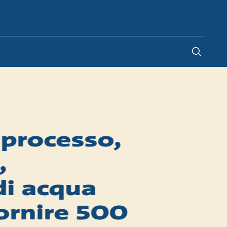
Italy
-
IT
 processo,
,
di acqua
fornire 500