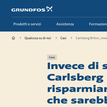
Salta
al
contenuto
principale
Prodotti e servizi
Assistenza
Formazion
Qualcosa su di noi
Casi
Carlsberg Britvic, inve
Caso
Invece di 
Carlsberg B
risparmia
che sarebb