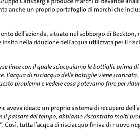
l Gruppo Carlsberg e produce marchi di bevande analc
nta anche un proprio portafoglio di marchi che inclu
ento dell’azienda, situato nel sobborgo di Beckton, n
e insito nella riduzione dell’acqua utilizzata per il ris
e linee con il quale sciacquiamo le bottiglie prima di
. L’acqua di risciacquo delle bottiglie viene scaricata.
esto problema e vedere cosa potevamo fare per ridurr
ic aveva ideato un proprio sistema di recupero dell’a
n il passare del tempo, abbiamo riscontrato molti prob
”. Così, tutta l’acqua di risciacquo finiva di nuovo n