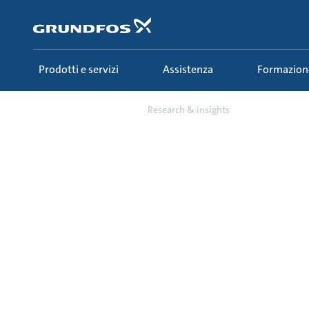
Salta
al
contenuto
principale
Prodotti e servizi
Assistenza
Formazion
Formazione
Research & insights