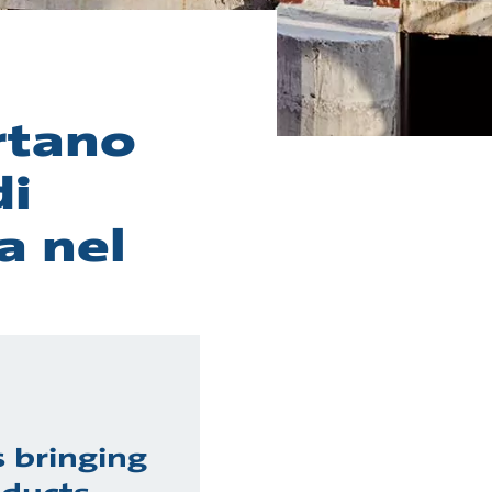
rtano
di
a nel
 bringing