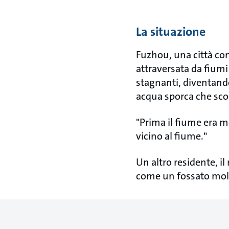
La situazione
Fuzhou, una città con 
attraversata da fiumi 
stagnanti, diventando
acqua sporca che scor
"Prima il fiume era 
vicino al fiume."
Un altro residente, i
come un fossato molt