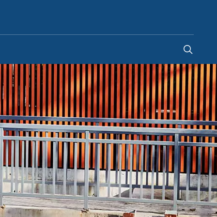
Italy
-
IT