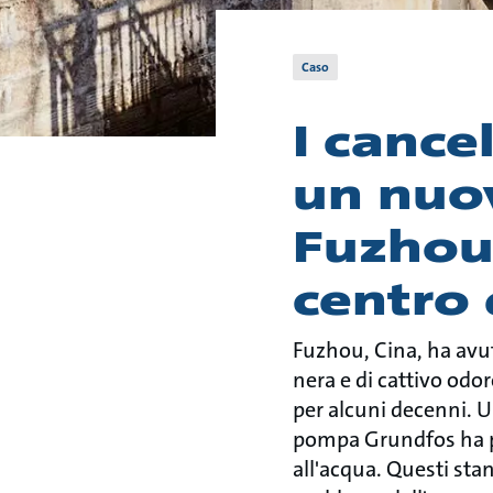
Caso
I cance
un nuov
Fuzhou,
centro 
Fuzhou, Cina, ha avu
nera e di cattivo odor
per alcuni decenni. Un
pompa Grundfos ha po
all'acqua. Questi sta