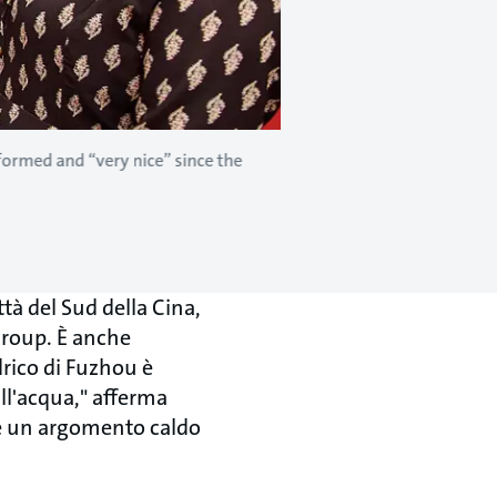
formed and “very nice” since the
tà del Sud della Cina,
Group. È anche
rico di Fuzhou è
all'acqua," afferma
tà è un argomento caldo