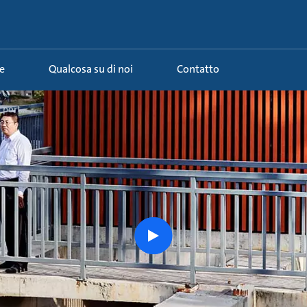
e
Qualcosa su di noi
Contatto
port...
Guarda
la
storia