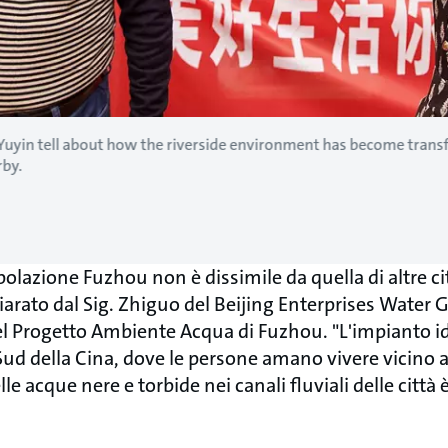
 Yuyin tell about how the riverside environment has become trans
rby.
polazione Fuzhou non è dissimile da quella di altre cit
arato dal Sig. Zhiguo del Beijing Enterprises Water 
el Progetto Ambiente Acqua di Fuzhou. "L'impianto id
l Sud della Cina, dove le persone amano vivere vicino 
lle acque nere e torbide nei canali fluviali delle cit