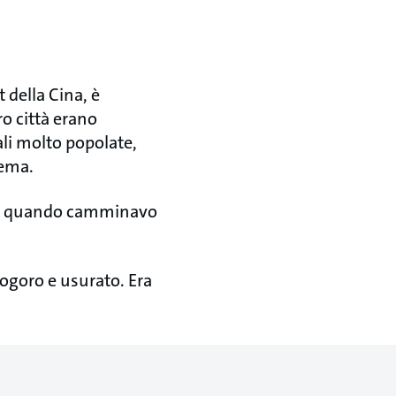
 della Cina, è
ro città erano
li molto popolate,
lema.
dore quando camminavo
logoro e usurato. Era