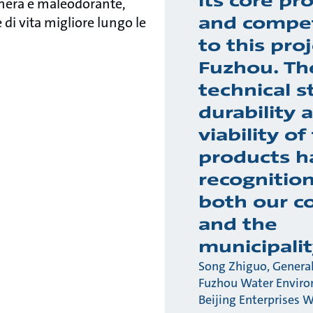
its core pr
nera e maleodorante,
and compe
di vita migliore lungo le
to this proj
Fuzhou. Th
technical s
durability 
viability of
products 
recognitio
both our 
and the
municipalit
Song Zhiguo, Genera
Fuzhou Water Enviro
Beijing Enterprises 