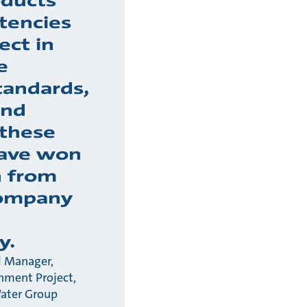
oducts
tencies
ect in
e
tandards,
and
 these
have won
n from
company
y.
l Manager,
nment Project,
Water Group