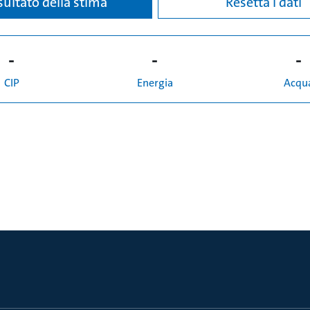
sultato della stima
Resetta i dati
-
-
-
CIP
Energia
Acqu