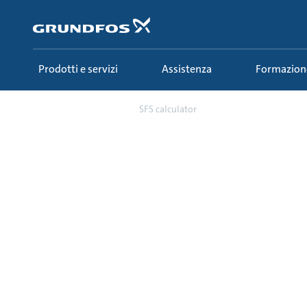
Salta
al
contenuto
principale
Prodotti e servizi
Assistenza
Formazion
Campaign
SFS calculator