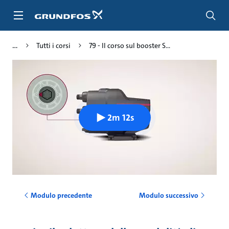
Salta
al
contenuto
principale
Tutti i corsi
79 - Il corso sul booster S...
2m 12s
Modulo precedente
Modulo successivo