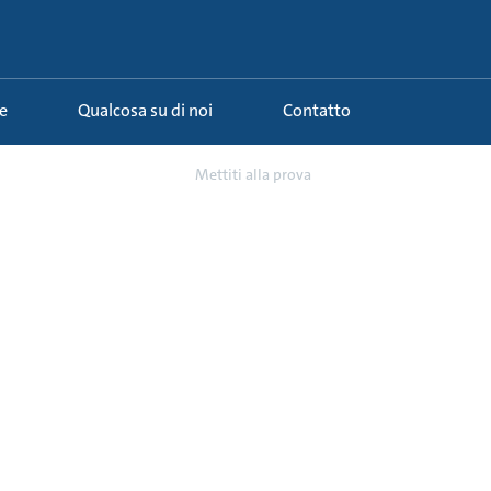
e
Qualcosa su di noi
Contatto
roblemi comuni relati...
Mettiti alla prova