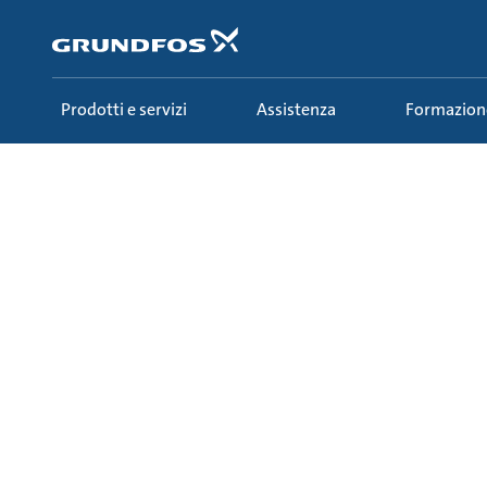
Salta
al
contenuto
principale
Prodotti e servizi
Assistenza
Formazion
Formazione
Ecademy
Tutti i corsi
53 - P