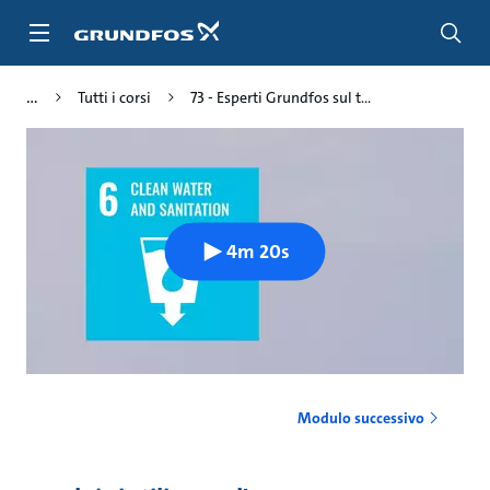
Salta
al
contenuto
principale
Tutti i corsi
73 - Esperti Grundfos sul t...
4m 20s
Modulo successivo