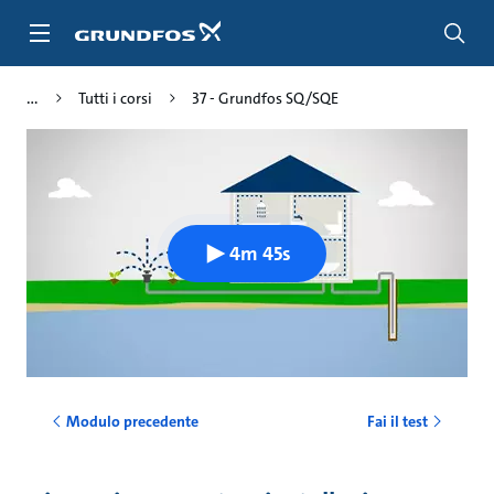
Salta
al
contenuto
principale
Tutti i corsi
37 - Grundfos SQ/SQE
4m 45s
Modulo precedente
Fai il test