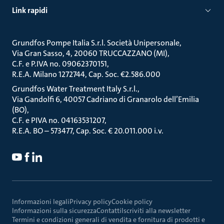
Link rapidi
Grundfos Pompe Italia S.r.l. Società Unipersonale
Via Gran Sasso, 4, 20060 TRUCCAZZANO (MI)
C.F. e P.IVA no. 09062370151
R.E.A. Milano 1272744, Cap. Soc. €2.586.000
Grundfos Water Treatment Italy S.r.l.
Via Gandolfi 6, 40057 Cadriano di Granarolo dell’Emilia
(BO)
C.F. e PIVA no. 04163531207
R.E.A. BO – 573477, Cap. Soc. € 20.011.000 i.v.
Informazioni legali
Privacy policy
Cookie policy
Informazioni sulla sicurezza
Contatti
Iscriviti alla newsletter
Termini e condizioni generali di vendita e fornitura di prodotti e