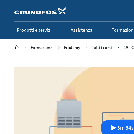
Salta
al
contenuto
principale
Prodotti e servizi
Assistenza
Formazion
Formazione
Ecademy
Tutti i corsi
29 - C
3m 54s