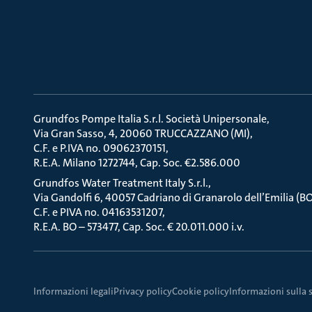
Grundfos Pompe Italia S.r.l. Società Unipersonale
Via Gran Sasso, 4, 20060 TRUCCAZZANO (MI)
C.F. e P.IVA no. 09062370151
R.E.A. Milano 1272744, Cap. Soc. €2.586.000
Grundfos Water Treatment Italy S.r.l.
Via Gandolfi 6, 40057 Cadriano di Granarolo dell’Emilia (B
C.F. e PIVA no. 04163531207
R.E.A. BO – 573477, Cap. Soc. € 20.011.000 i.v.
Informazioni legali
Privacy policy
Cookie policy
Informazioni sulla 