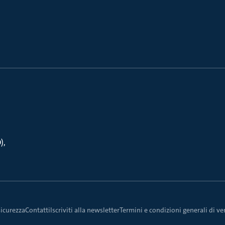
O)
sicurezza
Contatti
Iscriviti alla newsletter
Termini e condizioni generali di ven