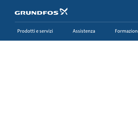
Salta
al
contenuto
principale
Prodotti e servizi
Assistenza
Formazion
Formazione
Ecademy
Tutti i corsi
20 - L