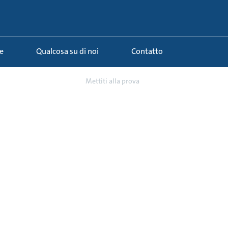
e
Qualcosa su di noi
Contatto
a miscelazione nel tr...
Mettiti alla prova