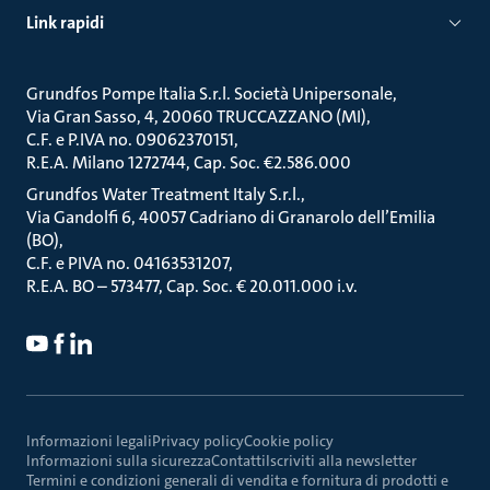
Link rapidi
Grundfos Pompe Italia S.r.l. Società Unipersonale
Via Gran Sasso, 4, 20060 TRUCCAZZANO (MI)
C.F. e P.IVA no. 09062370151
R.E.A. Milano 1272744, Cap. Soc. €2.586.000
Grundfos Water Treatment Italy S.r.l.
Via Gandolfi 6, 40057 Cadriano di Granarolo dell’Emilia
(BO)
C.F. e PIVA no. 04163531207
R.E.A. BO – 573477, Cap. Soc. € 20.011.000 i.v.
Informazioni legali
Privacy policy
Cookie policy
Informazioni sulla sicurezza
Contatti
Iscriviti alla newsletter
Termini e condizioni generali di vendita e fornitura di prodotti e