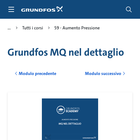
Salta
al
contenuto
principale
Tutti i corsi
59 - Aumento Pressione
Grundfos MQ nel dettaglio
Modulo precedente
Modulo successivo