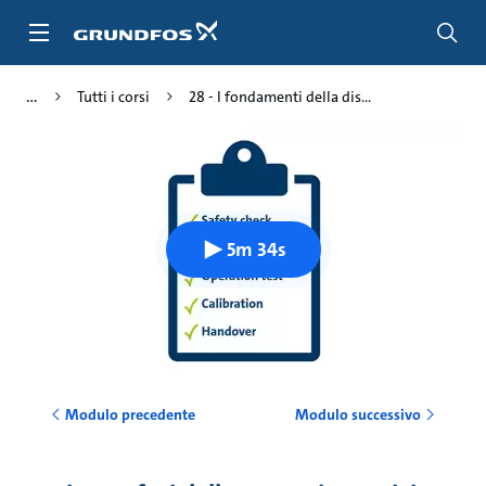
Salta
al
contenuto
principale
Tutti i corsi
28 - I fondamenti della dis...
5m 34s
Modulo precedente
Modulo successivo