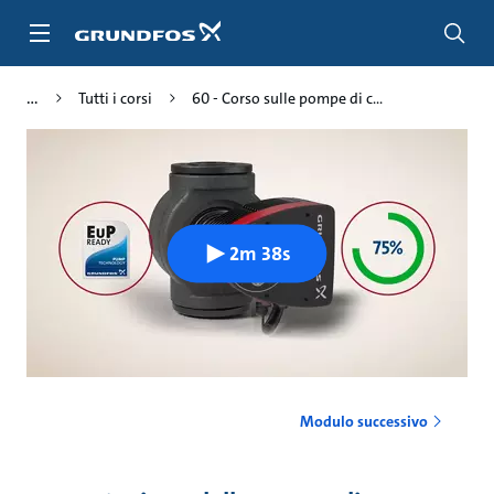
Salta
al
contenuto
principale
Tutti i corsi
60 - Corso sulle pompe di c...
2m 38s
Modulo successivo