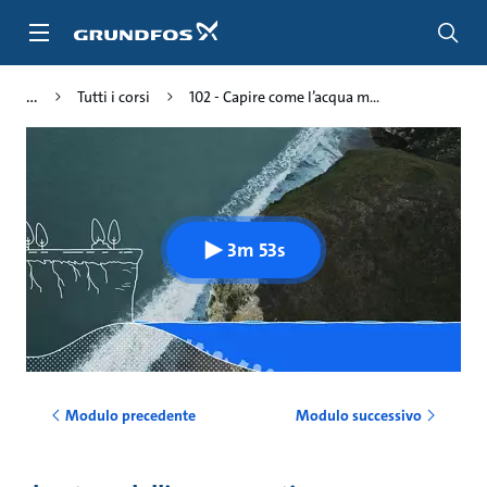
Salta
al
contenuto
principale
Tutti i corsi
102 - Capire come l’acqua m...
3m 53s
Modulo precedente
Modulo successivo