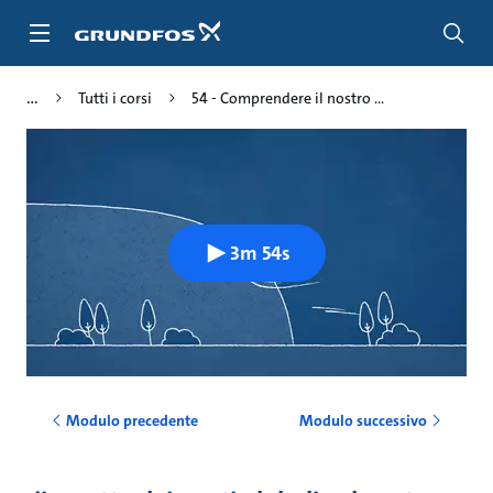
Salta
al
contenuto
principale
Tutti i corsi
54 - Comprendere il nostro ...
3m 54s
Modulo precedente
Modulo successivo