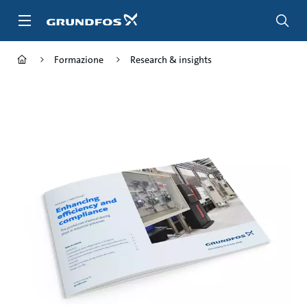
Salta
al
contenuto
principale
Formazione
Research & insights