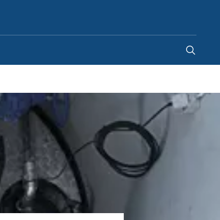
Italy
-
IT