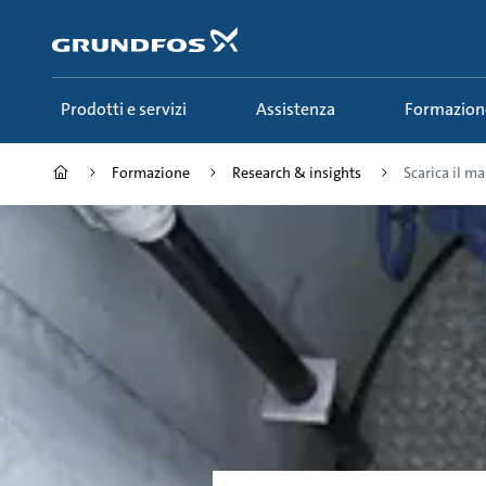
Salta
al
contenuto
principale
Prodotti e servizi
Assistenza
Formazion
Formazione
Research & insights
Scarica il ma