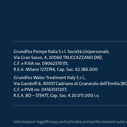
Grundfos Pompe Italia S.r.l. Società Unipersonale
Via Gran Sasso, 4, 20060 TRUCCAZZANO (MI)
C.F. e P.IVA no. 09062370151
R.E.A. Milano 1272744, Cap. Soc. €2.586.000
Grundfos Water Treatment Italy S.r.l.
Via Gandolfi 6, 40057 Cadriano di Granarolo dell’Emilia (B
C.F. e PIVA no. 04163531207
R.E.A. BO – 573477, Cap. Soc. € 20.011.000 i.v.
Informazioni legali
Privacy policy
Cookie policy
Informazioni sulla 