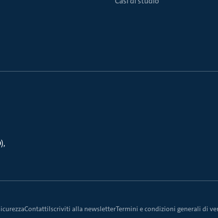
Casi di studio
O)
sicurezza
Contatti
Iscriviti alla newsletter
Termini e condizioni generali di ven