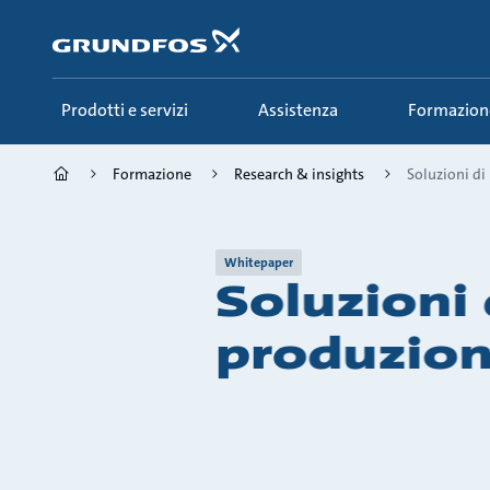
Salta
al
contenuto
principale
Prodotti e servizi
Assistenza
Formazion
Formazione
Research & insights
Soluzioni di
Whitepaper
Soluzioni
produzion