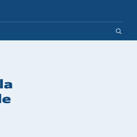
Italy
-
IT
la
de