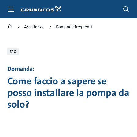
Salta
al
contenuto
principale
Assistenza
Domande frequenti
FAQ
Domanda:
Come faccio a sapere se
posso installare la pompa da
solo?