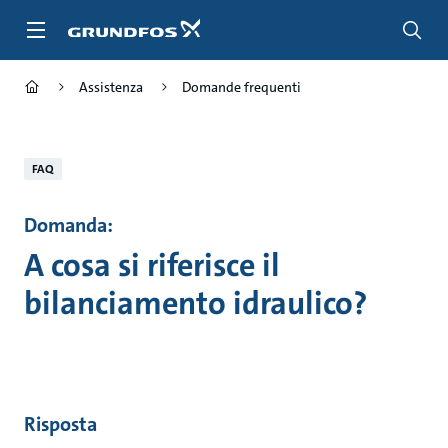
Salta
al
contenuto
principale
Assistenza
Domande frequenti
FAQ
Domanda:
A cosa si riferisce il
bilanciamento idraulico?
Risposta