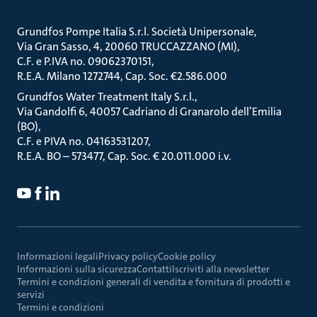
Grundfos Pompe Italia S.r.l. Società Unipersonale
Via Gran Sasso, 4, 20060 TRUCCAZZANO (MI)
C.F. e P.IVA no. 09062370151
R.E.A. Milano 1272744, Cap. Soc. €2.586.000
Grundfos Water Treatment Italy S.r.l.
Via Gandolfi 6, 40057 Cadriano di Granarolo dell’Emilia
(BO)
C.F. e PIVA no. 04163531207
R.E.A. BO – 573477, Cap. Soc. € 20.011.000 i.v.
Informazioni legali
Privacy policy
Cookie policy
Informazioni sulla sicurezza
Contatti
Iscriviti alla newsletter
Termini e condizioni generali di vendita e fornitura di prodotti e
servizi
Termini e condizioni