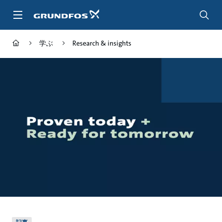
メ
イ
ン
コ
学ぶ
Research & insights
ン
テ
ン
ツ
に
ス
キ
ッ
プ