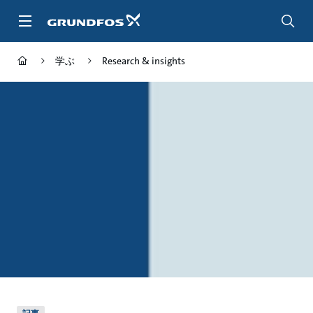
メ
イ
ン
コ
学ぶ
Research & insights
ン
テ
ン
ツ
に
ス
キ
ッ
プ