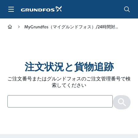
メ
イ
ン
コ
MyGrundfos（マイグルンドフォス）/24時間対...
ン
テ
ン
ツ
に
ス
注文状況と貨物追跡
キ
ッ
ご注文番号またはグルンドフォスのご注文管理番号で検
プ
索してください