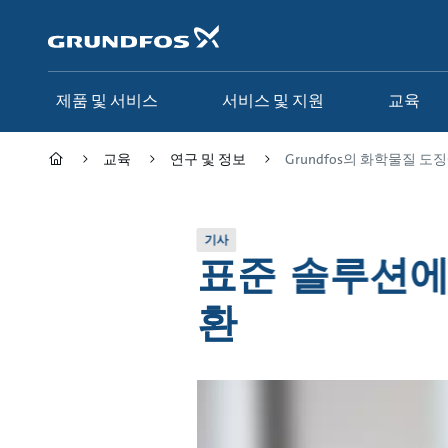
주
요
컨
텐
츠
제품 및 서비스
서비스 및 지원
교육
바
로
가
교육
연구 및 정보
Grundfos의 화학물질 도징
기
기사
표준 솔루션에
환