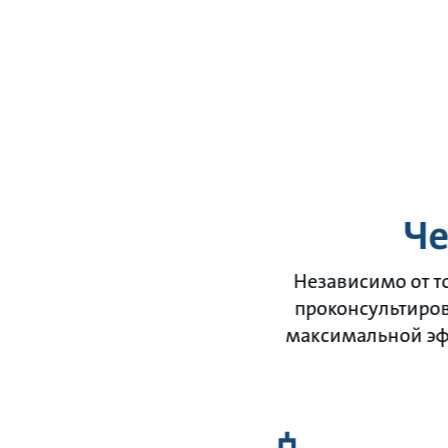
Ч
Независимо от т
проконсультиров
максимальной эфф