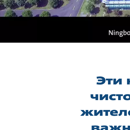
Эти
чист
жителе
важн