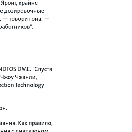
 Яронг, крайне
ые дозировочные
, — говорит она. —
работников".
DFOS DME. "Спустя
 Чжоу Чжэнли,
ction Technology
он.
ания. Как правило,
ения с диапазоном