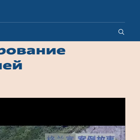
Kazakhstan
-
RU
|
UN
ирование
лей