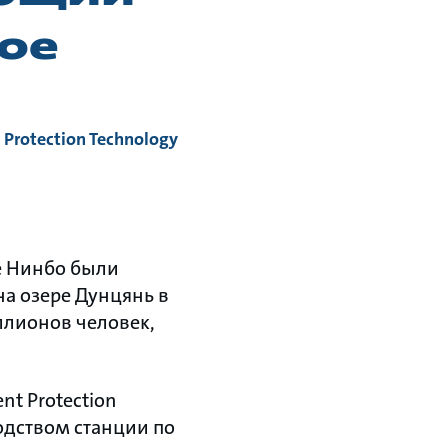
ое
 Protection Technology
е Нинбо были
на озере Дунцянь в
ллионов человек,
t Protection
водством станции по