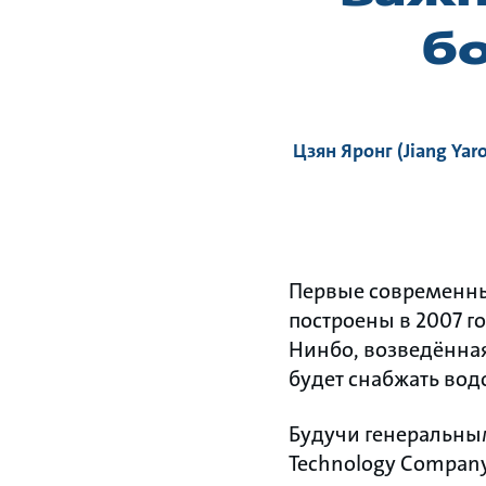
б
Цзян Яронг (Jiang Yar
Первые современны
построены в 2007 г
Нинбо, возведённая
будет снабжать вод
Будучи генеральным
Technology Company