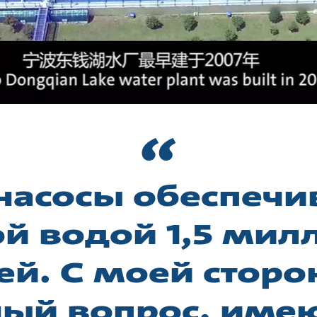
 насосы обеспечи
ой водой 1,5 мил
й. С моей сторо
ый вопрос, им