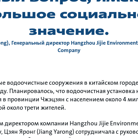
ольшое социальн
значение.
ong), Генеральный директор Hangzhou Jijie Environment
Company
е водоочистные сооружения в китайском город
оду. Планировалось, что водоочистная установка 
 в провинции Чжэцзян с населением около 4 ми
ой около трети жителей.
 директором компании Hangzhou Jijie Environmen
, Цзян Яронг (Jiang Yarong) сотрудничала с руко