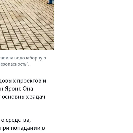
оставила водозаборную
езопасность".
довых проектов и
н Яронг. Она
з основных задач
о средства,
 при попадании в