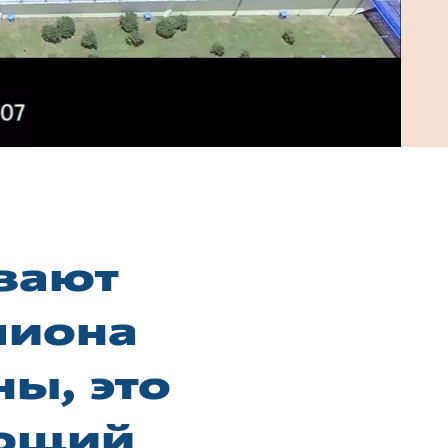
вают
лиона
ны, это
еющий