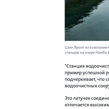
Цзян Яронг из компании 
станцию на озере Нинбо 
"Станция водоочист
пример успешной ре
подчеркивает, что 
водоочистных соору
Это летучее соедин
отличается высоким