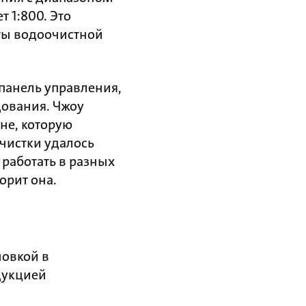
т 1:800. Это
ты водоочистной
панель управления,
дования. Чжоу
не, которую
очистки удалось
 работать в разных
орит она.
новкой в
одукцией