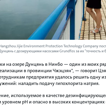
Hangzhou Jijie Environment Protection Technology Company п
Дунцянь с дозирующими насосами Grundfos за их "точность и б
ки на озере Дунцянь в Нинбо — один из моих ря
ализации в провинции Чжэцзян", — говорит Цзя
сотрудникам предприятия удалось решить одну и
жений: наладить подачу гипохлорита натрия.
ение, используемое в качестве дезинфицирующег
 уровнем pH и опасно в высоких концентрациях