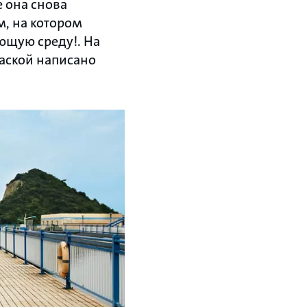
е она снова
м, на котором
ющую среду!. На
раской написано