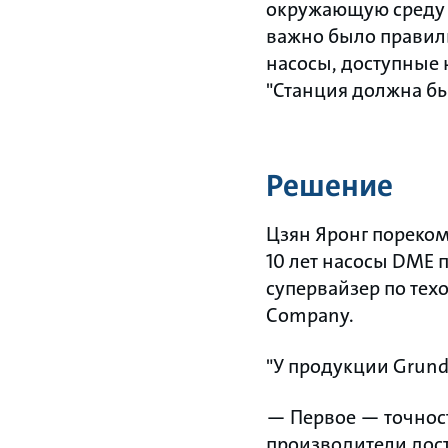
окружающую среду и
важно было правил
насосы, доступные 
"Станция должна быт
Решение
Цзян Яронг пореко
10 лет насосы DME 
супервайзер по техо
Company.
"У продукции Grund
— Первое — точнос
производители дос