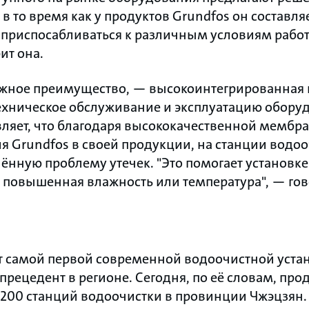
 в то время как у продуктов Grundfos он составляе
s приспосабливаться к различным условиям рабо
ит она.
ажное преимущество, — высокоинтегрированная 
ехническое обслуживание и эксплуатацию обору
ляет, что благодаря высококачественной мембра
я Grundfos в своей продукции, на станции водо
ённую проблему утечек. "Это помогает установке
ак повышенная влажность или температура", — гов
т самой первой современной водоочистной уста
прецедент в регионе. Сегодня, по её словам, пр
 200 станций водоочистки в провинции Чжэцзян.