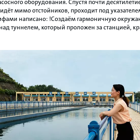
асосного оборудования. Спустя почти десятилети
 идёт мимо отстойников, проходит под указателе
ифами написано: !Создаём гармоничную окружа
над туннелем, который проложен за станцией, к