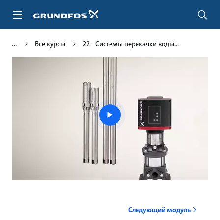
Перейти
к
основному
контенту
Все курсы
22 - Системы перекачки воды...
Play
video
Следующий модуль