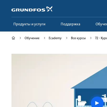
Перейти
к
основному
контенту
Продукты и услуги
Поддержка
Обуче
Обучение
Ecademy
Все курсы
72 - Ку
Play