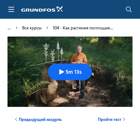
Перейти
к
основному
контенту
Все курсы
104 - Как растения поглощаю...
5m 13s
Предыдущий модуль
Пройти тест