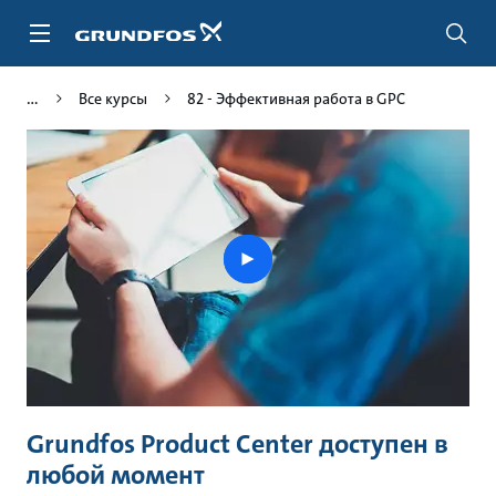
Перейти
к
основному
контенту
Все курсы
82 - Эффективная работа в GPC
Play
video
Grundfos Product Center доступен в
любой момент