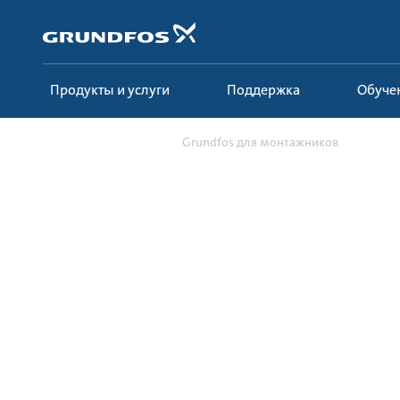
Перейти
к
основному
контенту
Продукты и услуги
Поддержка
Обуче
Обучение
Grundfos для монтажников