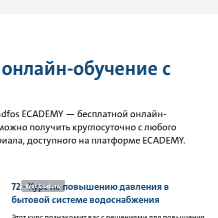
 онлайн-обучение с
ndfos ECADEMY — бесплатной онлайн-
 можно получить круглосуточно с любого
риала, доступного на платформе ECADEMY.
72 - Курс по повышению давления в
Курс Ecademy
бытовой системе водоснабжения
Этот курс познакомит вас с решениями для повышения