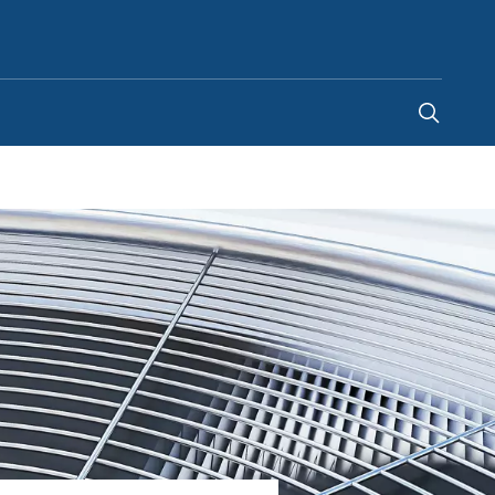
Kazakhstan
-
RU
|
UN