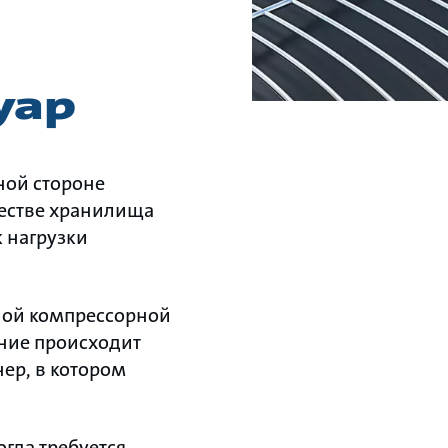
уар
ной стороне
честве хранилища
к нагрузки
ной компрессорной
ение происходит
ер, в котором
огда требуется