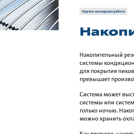
Научно-исследоват.работа
Накоп
Накопительный резе
системы кондициони
для покрытия пиковы
превышает произво
Система может выс
системы или систем
только ночью. Нако
можно хранить охл
Как правило, накопи