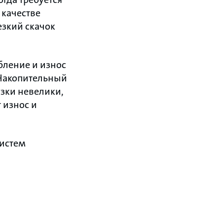
 качестве
езкий скачок
бление и износ
 Накопительный
зки невелики,
 износ и
систем