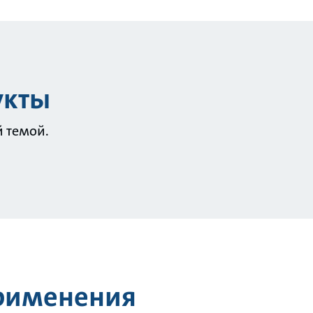
укты
й темой.
применения