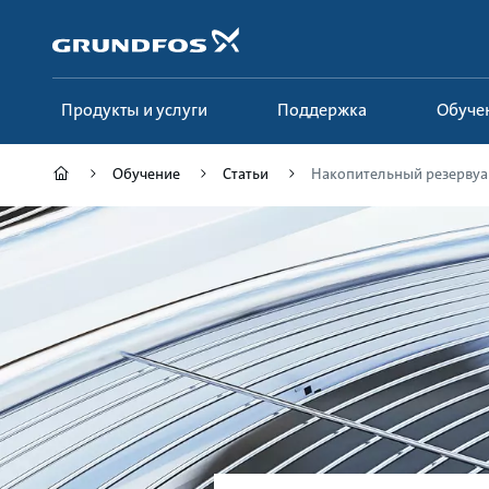
Перейти
к
основному
контенту
Продукты и услуги
Поддержка
Обуче
Обучение
Статьи
Накопительный резервуа