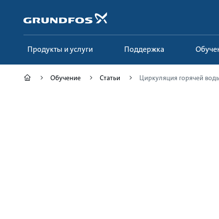
Перейти
к
основному
контенту
Продукты и услуги
Поддержка
Обуче
Обучение
Статьи
Циркуляция горячей вод