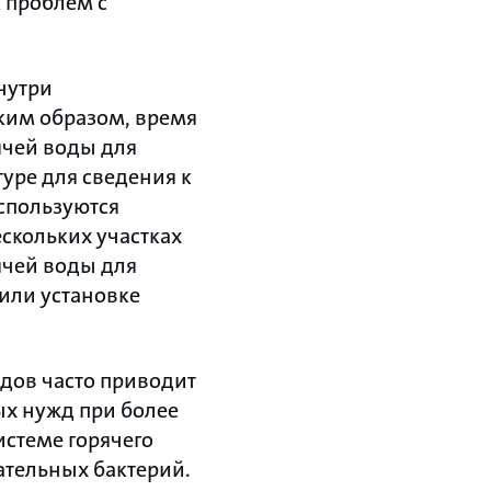
м проблем с
нутри
аким образом, время
ячей воды для
уре для сведения к
спользуются
скольких участках
ячей воды для
или установке
одов часто приводит
ых нужд при более
стеме горячего
ательных бактерий.