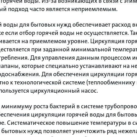
 горячей воды. Из-за возникающих в связи с эти
й подход часто является неприемлемым.
й воды для бытовых нужд обеспечивает расход в
е если отбор горячей воды не осуществляется. Т
вается на приемлемом уровне. Циркуляция гор
ествляется при заданной минимальной температ
ребления. Для управления данным процессом и
паны, которые специально устанавливают на не
одоснабжения. Для обеспечения циркуляции гор
но к технологической системе (теплообменнику 
пользуется циркуляционный насос.
к минимуму роста бактерий в системе трубопров
беспечения циркуляции горячей воды для бытов
е. Систематическое повышение температуры в си
 бытовых нужд позволяет уничтожить ряд нежел