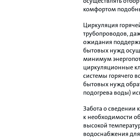
осуществлять отбор
комфортом подобны
Циркуляция горяче
трубопроводов, даж
ожидания поддержи
бытовых нужд осущ
минимум энергопот
циркуляционные кла
системы горячего в
бытовых нужд обрат
подогрева воды) ис
Забота о сведении 
к необходимости о
высокой температур
водоснабжения для