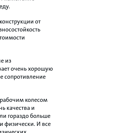
еду.
конструкции от
зносостойкость
стоимости
е из
ивает очень хорошую
ее сопротивление
 рабочим колесом
нь качества и
ли гораздо больше
и физически. И все
изических