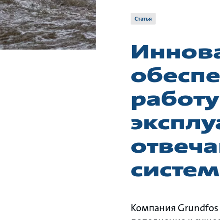
Статья
Иннов
обесп
работу
эксплу
отвеч
систе
Компания Grundfos 