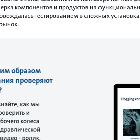
ерка компонентов и продуктов на функциональн
овождалась тестированием в сложных установка
 рынок.
ким образом
ания проверяют
?
найте, как мы
роверить и
бочего колеса
идравлической
видео - ролик,