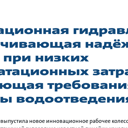
ационная гидрав
ечивающая надё
 при низких
атационных затрат
ающая требован
мы водоотведени
выпустила новое инновационное рабочее колесо