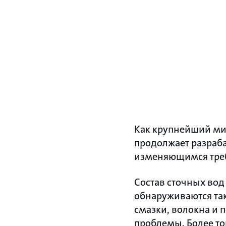
Как крупнейший ми
продолжает разраба
изменяющимся треб
Состав сточных вод 
обнаруживаются так
смазки, волокна и 
проблемы. Более т