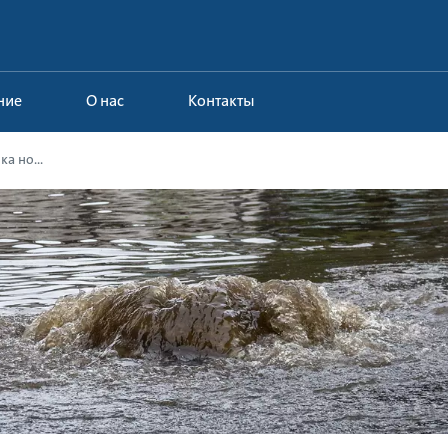
ние
О нас
Контакты
а но...