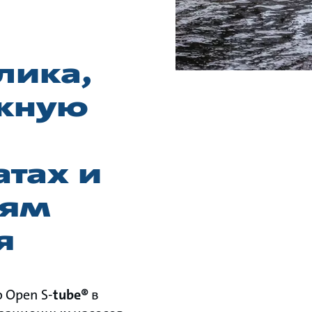
лика,
жную
ах и ​​
иям
я
 Open S-
tube®
в