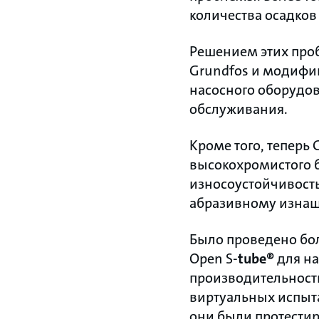
количества осадков
Решением этих проб
Grundfos и модифи
насосного оборудов
обслуживания.
Кроме того, теперь
высокохромистого б
износоустойчивост
абразивному изнаш
Было проведено бо
Open S-
tube®
для на
производительност
виртуальных испыта
они были протести