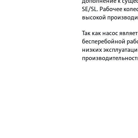
дополнение к суще
SE/SL. Рабочее коле
высокой производи
Так как насос явля
бесперебойной раб
низких эксплуатац
производительност