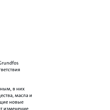
Grundfos
тветствия
жным, в них
ества, масла и
ющие новые
ют изменение