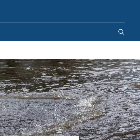
Kazakhstan
-
RU
|
UN