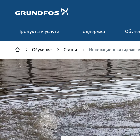
Перейти
к
основному
контенту
Продукты и услуги
Поддержка
Обуче
Обучение
Статьи
Инновационная гидравлик