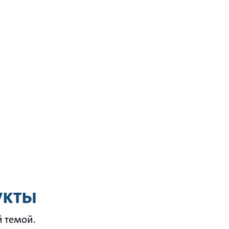
укты
й темой.