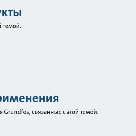
укты
й темой.
применения
Grundfos, связанные с этой темой.