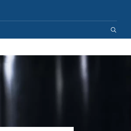
Kazakhstan
-
RU
|
UN