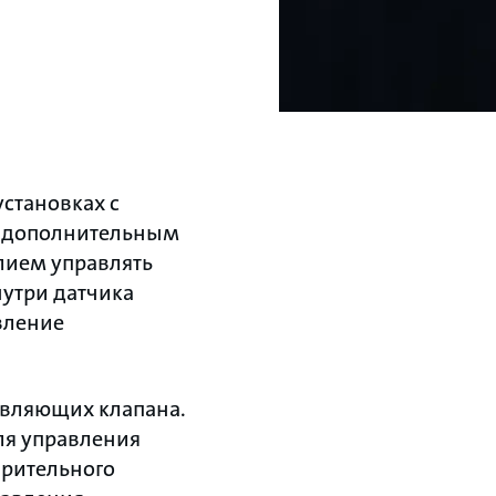
становках с
я дополнительным
илием управлять
утри датчика
вление
авляющих клапана.
ля управления
ирительного