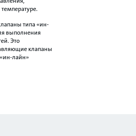
давления,
 температуре.
лапаны типа «ин-
ля выполнения
ей. Это
равляющие клапаны
 «ин-лайн»