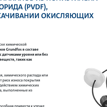
РИДА (PVDF),
ЕКАЧИВАНИИ ОКИСЛЯЮЩИХ
иске химической
ов Grundfos в составе
с датчиками уровня или без
веществ, таких как
я, химического распада или
 риск износа покрытия
здействием химических
а, выполненные из
особная привести к утечке