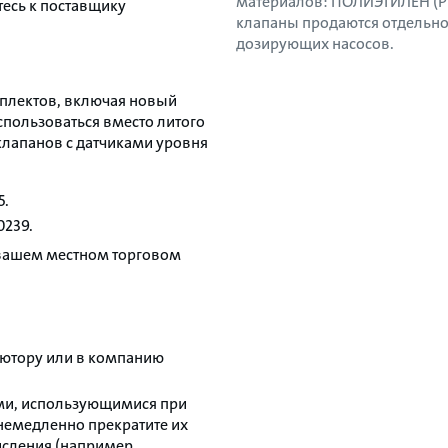
материалов: ПОЛИЭТИЛЕН (
есь к поставщику
клапаны продаются отдельно
дозирующих насосов.
мплектов, включая новый
использоваться вместо литого
лапанов с датчиками уровня
5.
0239.
 вашем местном торговом
ьютору или в компанию
ми, использующимися при
немедленно прекратите их
сления (например,