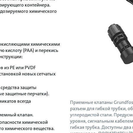
озирующего контейнера.
от дозируемого химического
с окисляющими химическими
ю кислоту (PAA) и перекись
нструкции:
ов из PE или PVDF
становкой новых сетчатых
 средства защиты
ые защитные перчатки).
микатов всегда
Приемные клапаны Grundfos
разъем для гибкой трубки, об
риемный клапан.
углеродистой стали. Предусм
уровня, сигнальным кабелем
зопасности химической
гибкая трубка. Доступны дв
го химического вещества.