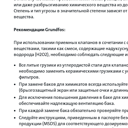
или даже разбрызгиванию химического вещества из д
Степень и тип угрозы в значительной степени зависят 
вещества.
Рекомендации Grundfos:
При использовании приемных клапанов в сочетании 
веществами, такими как смеси, содержащие надуксусну
водорода (H2O2), необходимо соблюдать следующие и
Все литые грузики из углеродистой стали для клапан
необходимо заменить керамическими грузиками с у
фильтров.
При замене баков для химикатов всегда используйте
(брызгозащитный экран или защитные очки и длинн
Для исключения повышения давления в баке для хи
обеспечивайте надлежащую вентиляцию бака.
При каждой замене бака обязательно проверяйте п
Следуйте инструкциям, приведенным в паспорте бе
продукции (MSDS) для соответствующего дозируемо