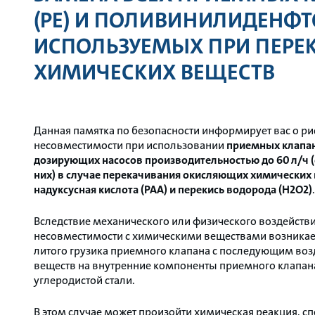
(PE) И ПОЛИВИНИЛИДЕНФТО
ИСПОЛЬЗУЕМЫХ ПРИ ПЕР
ХИМИЧЕСКИХ ВЕЩЕСТВ
Данная памятка по безопасности информирует вас о р
несовместимости при использовании
приемных клапан
дозирующих насосов производительностью до 60 л/ч (
них) в случае перекачивания окисляющих химических 
надуксусная кислота (PAA) и перекись водорода (H2O2)
.
Вследствие механического или физического воздействи
несовместимости с химическими веществами возникает
литого грузика приемного клапана с последующим во
веществ на внутренние компоненты приемного клапан
углеродистой стали.
В этом случае может произойти химическая реакция, сп